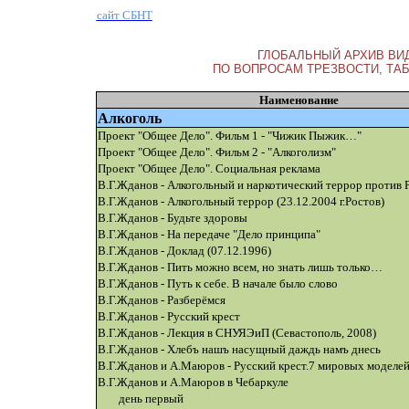
сайт СБНТ
ГЛОБАЛЬНЫЙ АРХИВ ВИ
ПО ВОПРОСАМ ТРЕЗВОСТИ, ТА
Наименование
Алкоголь
Проект "Общее Дело". Фильм 1 - "Чижик Пыжик…"
Проект "Общее Дело". Фильм 2 - "Алкоголизм"
Проект "Общее Дело". Социальная реклама
В.Г.Жданов - Алкогольный и наркотический террор против 
В.Г.Жданов - Алкогольный террор (23.12.2004 г.Ростов)
В.Г.Жданов - Будьте здоровы
В.Г.Жданов - На передаче "Дело принципа"
В.Г.Жданов - Доклад (07.12.1996)
В.Г.Жданов - Пить можно всем, но знать лишь только…
В.Г.Жданов - Путь к себе. В начале было слово
В.Г.Жданов - Разберёмся
В.Г.Жданов - Русский крест
В.Г.Жданов - Лекция в СНУЯЭиП (Севастополь, 2008)
В.Г.Жданов - Хлебъ нашъ насущный даждь намъ днесь
В.Г.Жданов и А.Маюров - Русский крест.7 мировых моделе
В.Г.Жданов и А.Маюров в Чебаркуле
день первый