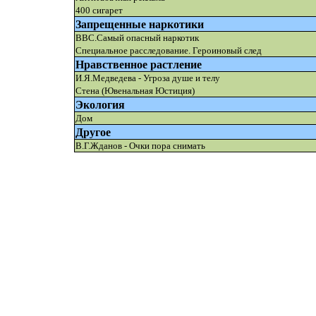
400 сигарет
Запрещенные наркотики
BBC.Самый опасный наркотик
Специальное расследование. Героиновый след
Нравственное растление
И.Я.Медведева - Угроза душе и телу
Стена (Ювенальная Юстиция)
Экология
Дом
Другое
В.Г.Жданов - Очки пора снимать