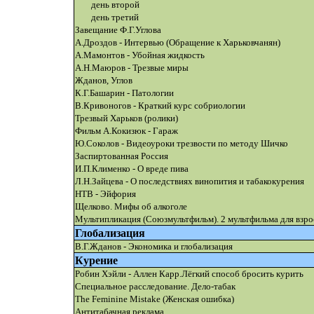
день второй
день третий
Завещание Ф.Г.Углова
А.Дроздов - Интервью (Обращение к Харьковчанян)
А.Мамонтов - Убойная жидкость
А.Н.Маюров - Трезвые миры
Жданов, Углов
К.Г.Башарин - Патологии
В.Кривоногов - Краткий курс собриологии
Трезвый Харьков (ролики)
Фильм А.Кокизюк - Гараж
Ю.Соколов - Видеоуроки трезвости по методу Шичко
Заспиртованная Россия
И.П.Клименко - О вреде пива
Л.Н.Зайцева - О последствиях винопития и табакокурения
НТВ - Эйфория
Щелково. Мифы об алкоголе
Мультипликация (Союзмультфильм). 2 мультфильма для взр
Глобализация
В.Г.Жданов - Экономика и глобализация
Курение
Робин Хэйли - Аллен Карр.Лёгкий способ бросить курить
Специальное расследование. Дело-табак
The Feminine Mistake (Женская ошибка)
Антитабачная реклама